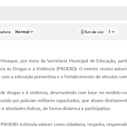
 MÍDIAS
RECEBA NOTÍCIAS
eitura:
Tom de voz:
e Nioaque, por meio da Secretaria Municipal de Educação, par
ia às Drogas e à Violência (PROERD). O evento reuniu autorida
 com a educação preventiva e o fortalecimento de vínculos com
drogas e à violência, desenvolvido com base no modelo nort
ido por policiais militares capacitados, que atuam diretamente
e atividades lúdicas, de forma dinâmica e participativa.
PROERD estimula valores como cidadania, respeito, responsabil