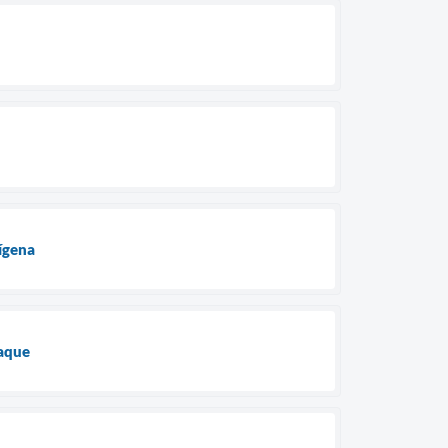
ígena
oaque