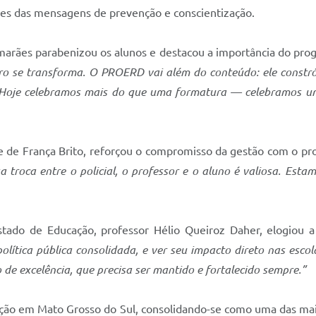
es das mensagens de prevenção e conscientização.
marães parabenizou os alunos e destacou a importância do pro
 se transforma. O PROERD vai além do conteúdo: ele constrói 
. Hoje celebramos mais do que uma formatura — celebramos u
ge de França Brito, reforçou o compromisso da gestão com o p
troca entre o policial, o professor e o aluno é valiosa. Esta
tado de Educação, professor Hélio Queiroz Daher, elogiou a
ítica pública consolidada, e ver seu impacto direto nas escol
e excelência, que precisa ser mantido e fortalecido sempre.”
ão em Mato Grosso do Sul, consolidando-se como uma das mais