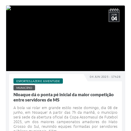
JUN
04
04 JUN 2025 - 17h28
ESPORTES,LAZER E JUVENTUDE
MUNICÍPIO
Nioaque dá o ponta pé inicial da maior competição
entre servidores de MS
A bola vai rolar em grande estilo neste domingo, dia 08 de
junho, em Nioaque! A partir das 7h da manhã, o município
será sede da abertura oficial da Copa Assomasul de Futebol
2025, um dos maiores campeonatos amadores do Mato
Grosso do Sul, reunindo equipes formadas por servidores