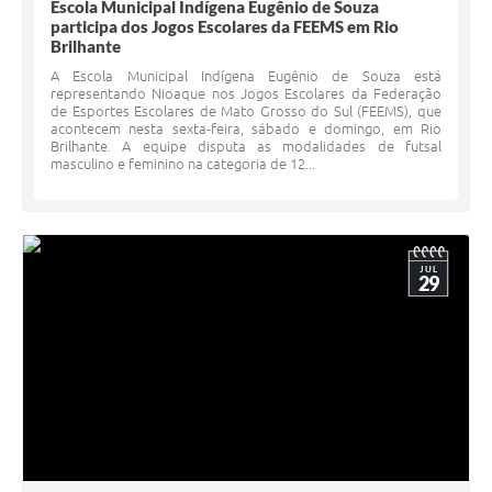
Escola Municipal Indígena Eugênio de Souza
participa dos Jogos Escolares da FEEMS em Rio
Brilhante
A Escola Municipal Indígena Eugênio de Souza está
representando Nioaque nos Jogos Escolares da Federação
de Esportes Escolares de Mato Grosso do Sul (FEEMS), que
acontecem nesta sexta-feira, sábado e domingo, em Rio
Brilhante. A equipe disputa as modalidades de futsal
masculino e feminino na categoria de 12...
JUL
29