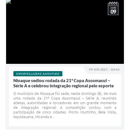
JUN
09
09 JUN 2025 - 16h46
ESPORTES,LAZER E JUVENTUDE
Nioaque sediou rodada da 21ª Copa Assomasul –
Série A e celebrou integração regional pelo esporte
O município de Nioaque foi sede, neste domingo (8), de mais
uma rodada da 21ª Copa Assomasul – Série A, reunindo
atletas, autoridades e torcedores em um grande momento
de integração regional. A competição contou com a
participação de cinco cidades: Porto Murtinho, Bela Vista,
Aquidauana, Miranda e...