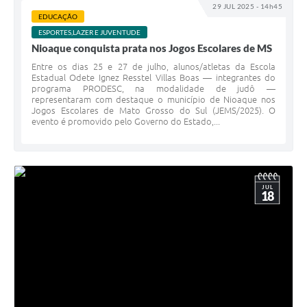
29 JUL 2025 - 14h45
EDUCAÇÃO
ESPORTES,LAZER E JUVENTUDE
Nioaque conquista prata nos Jogos Escolares de MS
Entre os dias 25 e 27 de julho, alunos/atletas da Escola
Estadual Odete Ignez Resstel Villas Boas — integrantes do
programa PRODESC, na modalidade de judô —
representaram com destaque o município de Nioaque nos
Jogos Escolares de Mato Grosso do Sul (JEMS/2025). O
evento é promovido pelo Governo do Estado,...
JUL
18