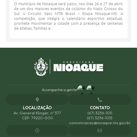
O município de Nioaque será palco, nos dias 26 e 27 de abril,
de um dos maiores eventos de ciclismo do Mato Grosso do
Sul: o Circuito Sesc MTB Brasil – Etapa Nioaque-MS. A
competição, que integra o calendário esportivo estadual,
promete movimentar a cidade com a presença de centenas
de atletas, famílias e...
Acompanhe a gente!
LOCALIZAÇÃO
CONTATO
Av. General Klinger, nº 377
(67) 3236-1011
CEP: 79220-000
(67) 3236-1015
comunicacao@nioaque.ms.gov.br