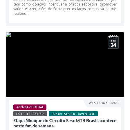
tem como objetivo incentivar a prática esportiva, promover
saúde e lazer, além de fortalecer os laços comunitários nas
regiões...
ABR
24
24 ABR 2025 - 12h18
AGENDA CULTURAL
ESPORTE E CULTURA
ESPORTES,LAZER E JUVENTUDE
Etapa Nioaque do Circuito Sesc MTB Brasil acontece
neste fim de semana.