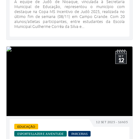
A equipe de Judô de Nioaque, vinculada à Secretaria
Municipal de Educação, representou o município com
destaque na Copa MS Incentivo de Judô 2025, realizada no
último fim de semana (08/11) em Campo Grande. Com 20
alunos/atletas participantes, entre estudantes da Escola
Municipal Guilherme Corrêa da Silva e...
SET
12
12 SET 2025 - 16h05
EDUCAÇÃO
ESPORTES,LAZER E JUVENTUDE
PARCERIAS