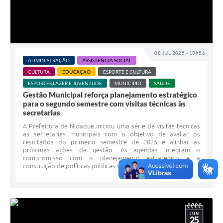
08 JUL 2025 - 19h56
ADMINISTRAÇÃO
ASSISTÊNCIA SOCIAL
CULTURA
EDUCAÇÃO
ESPORTE E CULTURA
ESPORTES,LAZER E JUVENTUDE
MUNICÍPIO
SAÚDE
Gestão Municipal reforça planejamento estratégico
para o segundo semestre com visitas técnicas às
secretarias
A Prefeitura de Nioaque iniciou uma série de visitas técnicas
às secretarias municipais com o objetivo de avaliar os
resultados do primeiro semestre de 2025 e alinhar as
próximas ações da gestão. As agendas integram o
compromisso com o planejamento estratégico e a
construção de políticas públicas voltadas...
JUN
25