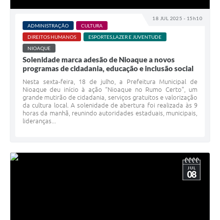
18 JUL 2025 - 15h10
ADMINISTRAÇÃO
CULTURA
DIREITOS HUMANOS
ESPORTES,LAZER E JUVENTUDE
NIOAQUE
Solenidade marca adesão de Nioaque a novos
programas de cidadania, educação e inclusão social
Nesta sexta-feira, 18 de julho, a Prefeitura Municipal de
Nioaque deu início à ação “Nioaque no Rumo Certo”, um
grande mutirão de cidadania, serviços gratuitos e valorização
da cultura local. A solenidade de abertura foi realizada às 9
horas da manhã, reunindo autoridades estaduais, municipais,
lideranças...
JUL
08