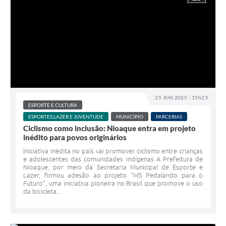
25 JUN 2025 - 15h23
ESPORTE E CULTURA
ESPORTES,LAZER E JUVENTUDE
MUNICÍPIO
PARCERIAS
Ciclismo como inclusão: Nioaque entra em projeto
inédito para povos originários
Iniciativa inédita no país vai promover ciclismo entre crianças
e adolescentes das comunidades indígenas A Prefeitura de
Nioaque, por meio da Secretaria Municipal de Esporte e
Lazer, firmou adesão ao projeto “MS Pedalando para o
Futuro”, uma iniciativa pioneira no Brasil que promove o uso
da bicicleta...