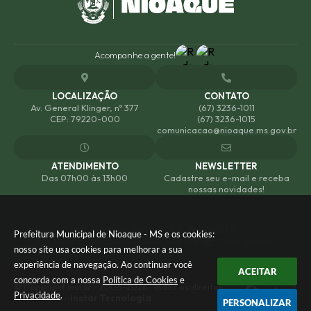
Acompanhe a gente!
LOCALIZAÇÃO
CONTATO
Av. General Klinger, nº 377
(67) 3236-1011
CEP: 79220-000
(67) 3236-1015
comunicacao@nioaque.ms.gov.br
ATENDIMENTO
NEWSLETTER
Das 07h00 às 13h00
Cadastre seu e-mail e receba
nossas novidades!
Versão do Sistema:
3.5.3 - 19/06/2026
Prefeitura Municipal de Nioaque - MS e os cookies:
Portal atualizado em:
06/08/2026 12:48
Dados Abertos
nosso site usa cookies para melhorar a sua
experiência de navegação. Ao continuar você
ACEITAR
concorda com a nossa
Política de Cookies
e
© Copyright Instar - 2006-2026. Todos os direitos
Privacidade
.
reservados -
Instar Tecnologia
PERSONALIZAR