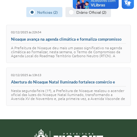
Notícias (2)
Diário Oficial (2)
02/12/2025 às 22h54
Nioaque avança na agenda climática e formaliza compromisso
com o Roadmap Território Carbono Neutro
A Prefeitura de Nioaque deu mais um passo significativo na agenda
climática ao formalizar, nesta semana, o Termo de Compromisso da
Agenda Local do Roadmap Território Carbono Neutro (RTCN). A
iniciativa integra o projeto …
02/12/2025 às 13h13
Abertura do Nioaque Natal Iluminado fortalece comércio e
inaugura decoração natalina na cidade
Nesta segunda-feira (1º), a Prefeitura de Nioaque realizou o acender
oficial das luzes do Nioaque Natal Iluminado, transformando a
Avenida XV de Novembro e, pela primeira vez, a Avenida Visconde de
Taunay em um corredor …