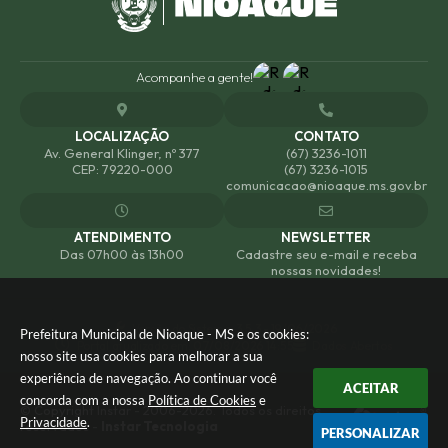
Acompanhe a gente!
LOCALIZAÇÃO
CONTATO
Av. General Klinger, nº 377
(67) 3236-1011
CEP: 79220-000
(67) 3236-1015
comunicacao@nioaque.ms.gov.br
ATENDIMENTO
NEWSLETTER
Das 07h00 às 13h00
Cadastre seu e-mail e receba
nossas novidades!
Versão do Sistema:
3.5.3 - 19/06/2026
Prefeitura Municipal de Nioaque - MS e os cookies:
Portal atualizado em:
07/08/2026 14:55
Dados Abertos
nosso site usa cookies para melhorar a sua
experiência de navegação. Ao continuar você
ACEITAR
concorda com a nossa
Política de Cookies
e
© Copyright Instar - 2006-2026. Todos os direitos
Privacidade
.
reservados -
Instar Tecnologia
PERSONALIZAR