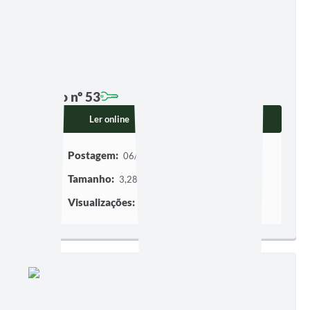
Edição nº 53
Ler online
Baixar
Postagem:
06/08/2025 às 08h11
Tamanho:
3,28 MB | 14 páginas
Visualizações:
355