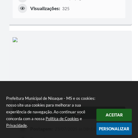
Visualizações:
325
Prefeitura Municipal de Nioaque - MS e os cookies:
Edição nº 41
nosso site usa cookies para melhorar a sua
experiência de navegação. Ao continuar você
Ler online
Baixar
ACEITAR
concorda com a nossa
Política de Cookies
e
Privacidade
.
Postagem:
PERSONALIZAR
23/07/2025 às 08h14