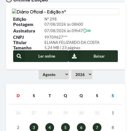
Edição
Nº 298
Postagem
07/08/2026 às 08h00
Assinatura
07/08/2026 às 09h47
CNPJ
99709627***
Titular
ELIANA FELIZARDO DA COSTA
Tamanho
5,24 MB | 23 páginas
Ler online
Baixar
D
S
T
Q
Q
S
S
26
27
28
29
30
31
1
2
3
4
5
6
7
8