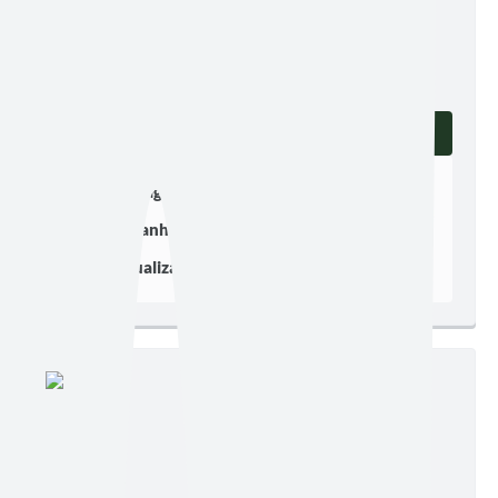
Edição nº 55
Ler online
Baixar
Postagem:
07/08/2025 às 12h21
Tamanho:
5,98 MB | 9 páginas
Visualizações:
354