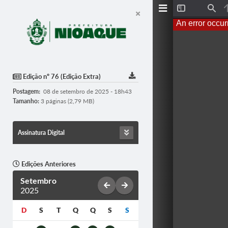
T
F
o
i
An error occur
g
n
g
d
l
e
S
i
d
Edição nº 76 (Edição Extra)
e
b
Postagem:
08 de setembro de 2025 - 18h43
a
r
Tamanho:
3 páginas (2,79 MB)
Assinatura Digital
Edições Anteriores
Setembro
2025
D
S
T
Q
Q
S
S