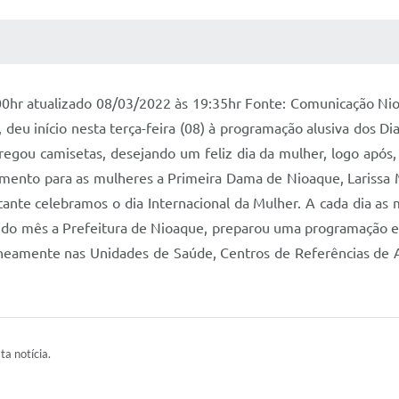
 MÍDIAS
RECEBA NOTÍCIAS
00hr atualizado 08/03/2022 às 19:35hr Fonte: Comunicação Nio
 deu início nesta terça-feira (08) à programação alusiva dos 
gou camisetas, desejando um feliz dia da mulher, logo após
jamento para as mulheres a Primeira Dama de Nioaque, Larissa
rtante celebramos o dia Internacional da Mulher. A cada dia a
o do mês a Prefeitura de Nioaque, preparou uma programação es
neamente nas Unidades de Saúde, Centros de Referências de Ass
ta notícia.