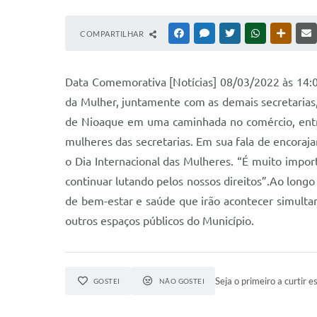
COMPARTILHAR
FACEBOOK
MESSENGER
TWITTER
WHATSAPP
OUTRAS
Data Comemorativa [Notícias] 08/03/2022 às 14:
da Mulher, juntamente com as demais secretarias,
de Nioaque em uma caminhada no comércio, entre
mulheres das secretarias. Em sua fala de encora
o Dia Internacional das Mulheres. “É muito impo
continuar lutando pelos nossos direitos”.Ao long
de bem-estar e saúde que irão acontecer simulta
outros espaços públicos do Município.
Seja o primeiro a curtir es
GOSTEI
NÃO GOSTEI