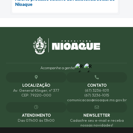
Nioaque
Acompanhe a gente!
LOCALIZAÇÃO
CONTATO
Av. General Klinger, nº 377
(67) 3236-1011
CEP: 79220-000
(67) 3236-1015
comunicacao@nioaque.ms.gov.br
ATENDIMENTO
NEWSLETTER
Das 07h00 às 13h00
Cadastre seu e-mail e receba
nossas novidades!