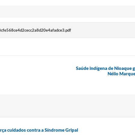
8cfe568ce4d2cecc2a8d20e4afadce3.pdf
Saúde indígena de Nioaque g
Nélio Marque
orça cuidados contra a Síndrome Gripal