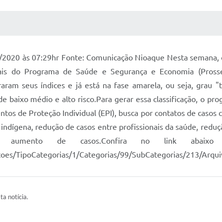
 MÍDIAS
RECEBA NOTÍCIAS
/2020 às 07:29hr Fonte: Comunicação Nioaque Nesta semana, o 
onais do Programa de Saúde e Segurança e Economia (Pros
ram seus índices e já está na fase amarela, ou seja, grau "
 de baixo médio e alto risco.Para gerar essa classificação, o pr
ntos de Proteção Individual (EPI), busca por contatos de casos
 indígena, redução de casos entre profissionais da saúde, redu
aumento de casos.Confira no link abaixo o
cacoes/TipoCategorias/1/Categorias/99/SubCategorias/213/Ar
ta notícia.