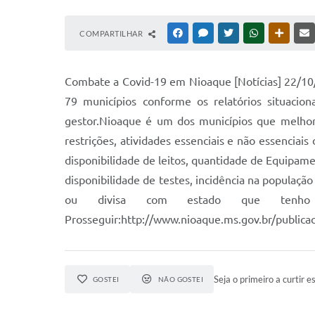
COMPARTILHAR
FACEBOOK
MESSENGER
TWITTER
WHATSAPP
OUTRAS
Combate a Covid-19 em Nioaque [Notícias] 22/10
79 municípios conforme os relatórios situaci
gestor.Nioaque é um dos municípios que melhora
restrições, atividades essenciais e não essenciais
disponibilidade de leitos, quantidade de Equipame
disponibilidade de testes, incidência na população
ou divisa com estado que tenho 
Prosseguir:http://www.nioaque.ms.gov.br/publi
Seja o primeiro a curtir es
GOSTEI
NÃO GOSTEI