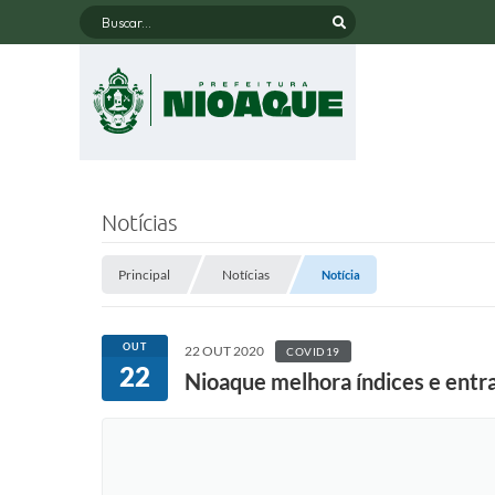
Buscar...
Notícias
Principal
Notícias
Notícia
OUT
22 OUT 2020
COVID19
22
Nioaque melhora índices e entr