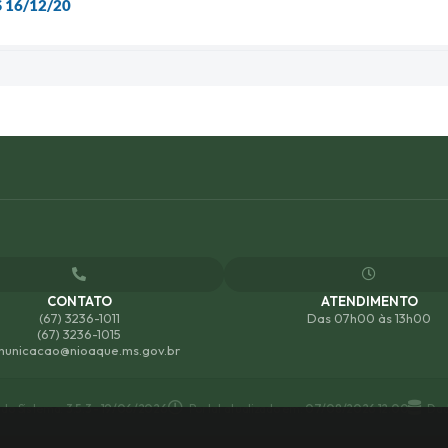
 16/12/20
CONTATO
ATENDIMENTO
(67) 3236-1011
Das 07h00 às 13h00
(67) 3236-1015
unicacao@nioaque.ms.gov.br
 do Sistema:
3.5.3 - 19/06/2026
Portal atualizado em:
07/08/2026 12:00
Dad