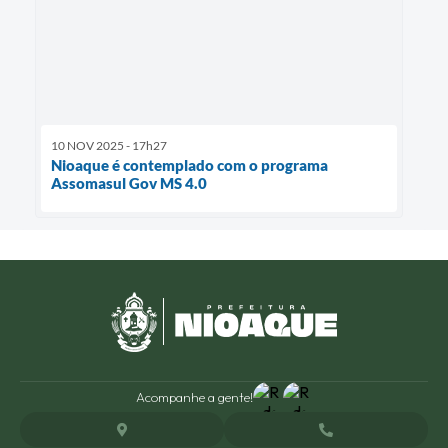
10 NOV 2025 - 17h27
Nioaque é contemplado com o programa
Assomasul Gov MS 4.0
Acompanhe a gente!