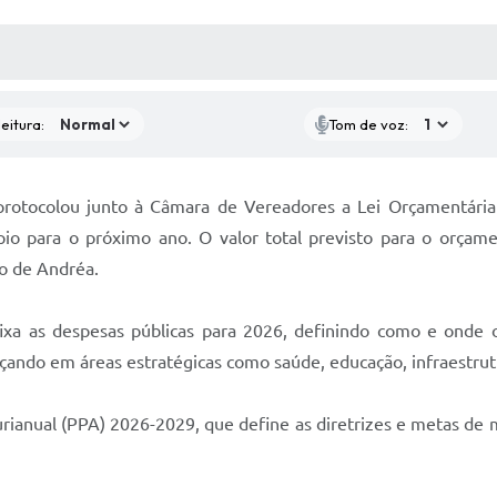
 MÍDIAS
RECEBA NOTÍCIAS
eitura:
Tom de voz:
e protocolou junto à Câmara de Vereadores a Lei Orçamentá
pio para o próximo ano. O valor total previsto para o orçame
o de Andréa.
fixa as despesas públicas para 2026, definindo como e onde o
nçando em áreas estratégicas como saúde, educação, infraestrut
ianual (PPA) 2026-2029, que define as diretrizes e metas de 