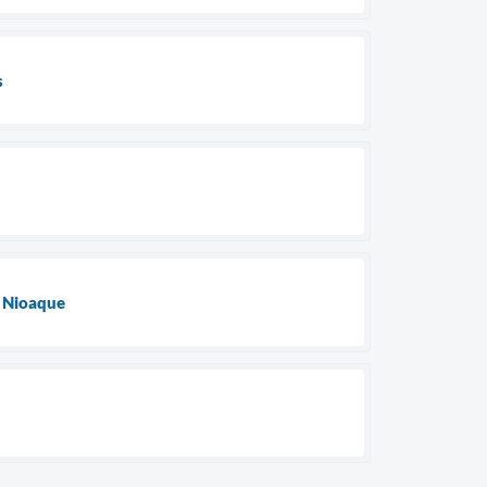
s
m Nioaque