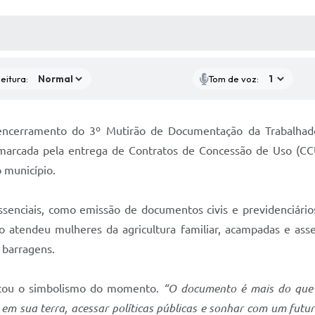
 MÍDIAS
RECEBA NOTÍCIAS
eitura:
Tom de voz:
o encerramento do 3º Mutirão de Documentação da Trabalha
marcada pela entrega de Contratos de Concessão de Uso (CCU)
o município.
ssenciais, como emissão de documentos civis e previdenciário
ão atendeu mulheres da agricultura familiar, acampadas e ass
r barragens.
acou o simbolismo do momento.
“O documento é mais do que u
 em sua terra, acessar políticas públicas e sonhar com um futu