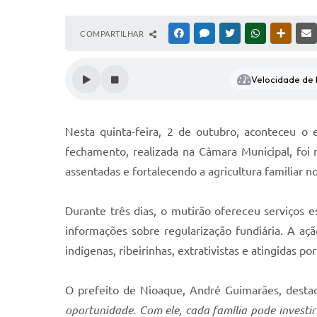
COMPARTILHAR
FACEBOOK
MESSENGER
TWITTER
WHATSAPP
OUTRAS
Velocidade de l
Nesta quinta-feira, 2 de outubro, aconteceu 
fechamento, realizada na Câmara Municipal, foi 
assentadas e fortalecendo a agricultura familiar n
Durante três dias, o mutirão ofereceu serviços e
informações sobre regularização fundiária. A aç
indígenas, ribeirinhas, extrativistas e atingidas po
O prefeito de Nioaque, André Guimarães, dest
oportunidade. Com ele, cada família pode investir