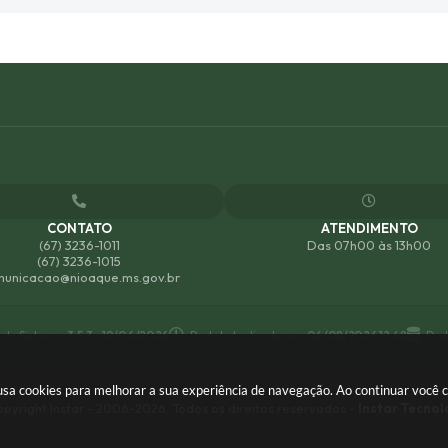
CONTATO
ATENDIMENTO
(67) 3236-1011
Das 07h00 às 13h00
(67) 3236-1015
unicacao@nioaque.ms.gov.br
 do Sistema:
3.5.3 - 19/06/2026
Portal atualizado em:
06/08/2026 12:48
Dad
e usa cookies para melhorar a sua experiência de navegação. Ao continuar você
pyright Instar - 2006-2026. Todos os direitos reservados -
Instar Tecnol