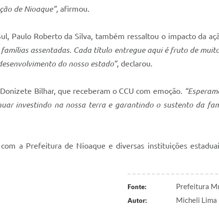
ação de Nioaque”,
afirmou.
l, Paulo Roberto da Silva, também ressaltou o impacto da aç
 famílias assentadas. Cada título entregue aqui é fruto de muit
 desenvolvimento do nosso estado”
, declarou.
a e Donizete Bilhar, que receberam o CCU com emoção.
“Esperamo
r investindo na nossa terra e garantindo o sustento da famí
 com a Prefeitura de Nioaque e diversas instituições estadua
Prefeitura M
Fonte:
Micheli Lima 
Autor: