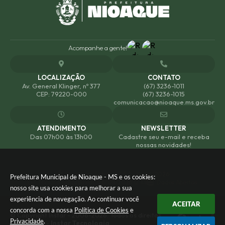
Acompanhe a gente!
LOCALIZAÇÃO
CONTATO
Av. General Klinger, nº 377
(67) 3236-1011
CEP: 79220-000
(67) 3236-1015
comunicacao@nioaque.ms.gov.br
ATENDIMENTO
NEWSLETTER
Das 07h00 às 13h00
Cadastre seu e-mail e receba
nossas novidades!
Versão do Sistema:
3.5.3 - 19/06/2026
Prefeitura Municipal de Nioaque - MS e os cookies:
Portal atualizado em:
06/08/2026 12:48
Dados Abertos
nosso site usa cookies para melhorar a sua
experiência de navegação. Ao continuar você
ACEITAR
concorda com a nossa
Política de Cookies
e
© Copyright Instar - 2006-2026. Todos os direitos
Privacidade
.
reservados -
Instar Tecnologia