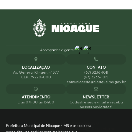
Acompanhe a gente!
LOCALIZAÇÃO
CONTATO
Av. General Klinger, nº 377
(67) 3236-1011
CEP: 79220-000
(67) 3236-1015
comunicacao@nioaque.ms.gov.br
ATENDIMENTO
NEWSLETTER
Das 07h00 às 13h00
Cadastre seu e-mail e receba
nossas novidades!
Versão do Sistema:
3.5.3 - 19/06/2026
Prefeitura Municipal de Nioaque - MS e os cookies:
Portal atualizado em:
07/08/2026 18:38
Dados Abertos