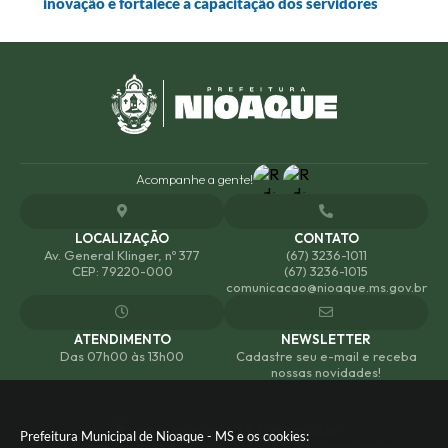
inovação e fortalece a capacitação dos servidores
Acompanhe a gente!
LOCALIZAÇÃO
CONTATO
Av. General Klinger, nº 377
(67) 3236-1011
CEP: 79220-000
(67) 3236-1015
comunicacao@nioaque.ms.gov.br
ATENDIMENTO
NEWSLETTER
Das 07h00 às 13h00
Cadastre seu e-mail e receba
nossas novidades!
Versão do Sistema:
3.5.3 - 19/06/2026
Prefeitura Municipal de Nioaque - MS e os cookies:
Portal atualizado em:
07/08/2026 09:30
Dados Abertos