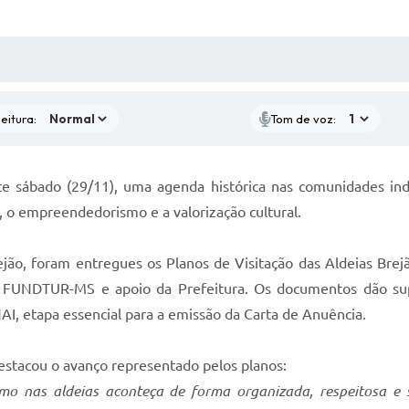
 MÍDIAS
RECEBA NOTÍCIAS
eitura:
Tom de voz:
ste sábado (29/11), uma agenda histórica nas comunidades ind
o empreendedorismo e a valorização cultural.
jão, foram entregues os Planos de Visitação das Aldeias Brej
FUNDTUR-MS e apoio da Prefeitura. Os documentos dão supor
I, etapa essencial para a emissão da Carta de Anuência.
 destacou o avanço representado pelos planos:
mo nas aldeias aconteça de forma organizada, respeitosa e 