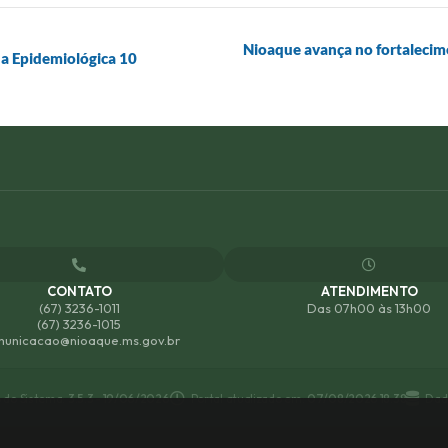
Nioaque avança no fortalecim
a Epidemiológica 10
CONTATO
ATENDIMENTO
(67) 3236-1011
Das 07h00 às 13h00
(67) 3236-1015
unicacao@nioaque.ms.gov.br
 do Sistema:
3.5.3 - 19/06/2026
Portal atualizado em:
07/08/2026 18:38
Dad