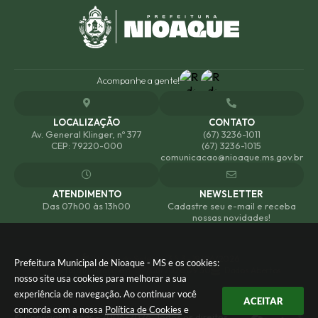
Acompanhe a gente!
LOCALIZAÇÃO
CONTATO
Av. General Klinger, nº 377
(67) 3236-1011
CEP: 79220-000
(67) 3236-1015
comunicacao@nioaque.ms.gov.br
ATENDIMENTO
NEWSLETTER
Das 07h00 às 13h00
Cadastre seu e-mail e receba
nossas novidades!
Versão do Sistema:
3.5.3 - 19/06/2026
Prefeitura Municipal de Nioaque - MS e os cookies:
Portal atualizado em:
07/08/2026 09:30
Dados Abertos
nosso site usa cookies para melhorar a sua
experiência de navegação. Ao continuar você
ACEITAR
concorda com a nossa
Política de Cookies
e
© Copyright Instar - 2006-2026. Todos os direitos