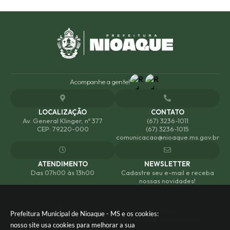
Acompanhe a gente!
LOCALIZAÇÃO
CONTATO
Av. General Klinger, nº 377
(67) 3236-1011
CEP: 79220-000
(67) 3236-1015
comunicacao@nioaque.ms.gov.br
ATENDIMENTO
NEWSLETTER
Das 07h00 às 13h00
Cadastre seu e-mail e receba
nossas novidades!
Versão do Sistema:
3.5.3 - 19/06/2026
Prefeitura Municipal de Nioaque - MS e os cookies:
Portal atualizado em:
07/08/2026 18:38
Dados Abertos
nosso site usa cookies para melhorar a sua