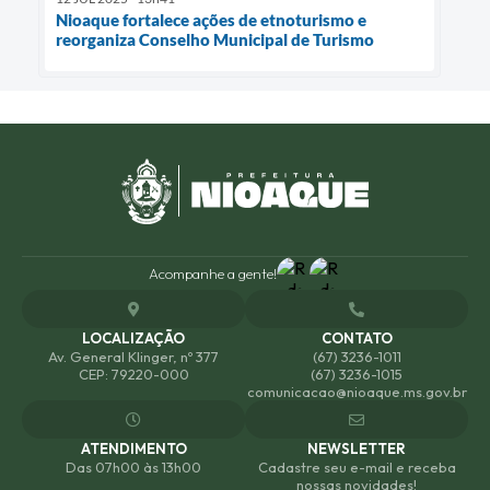
Nioaque fortalece ações de etnoturismo e
reorganiza Conselho Municipal de Turismo
Acompanhe a gente!
LOCALIZAÇÃO
CONTATO
Av. General Klinger, nº 377
(67) 3236-1011
CEP: 79220-000
(67) 3236-1015
comunicacao@nioaque.ms.gov.br
ATENDIMENTO
NEWSLETTER
Das 07h00 às 13h00
Cadastre seu e-mail e receba
nossas novidades!