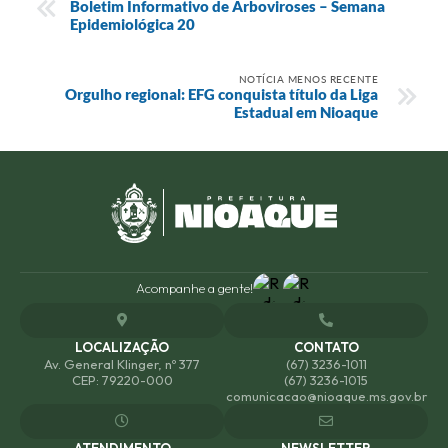
Boletim Informativo de Arboviroses – Semana
Epidemiológica 20
NOTÍCIA MENOS RECENTE
Orgulho regional: EFG conquista título da Liga
Estadual em Nioaque
Acompanhe a gente!
LOCALIZAÇÃO
CONTATO
Av. General Klinger, nº 377
(67) 3236-1011
CEP: 79220-000
(67) 3236-1015
comunicacao@nioaque.ms.gov.br
ATENDIMENTO
NEWSLETTER