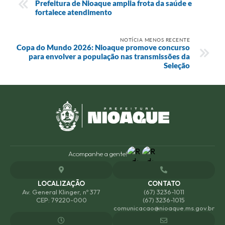
Prefeitura de Nioaque amplia frota da saúde e
fortalece atendimento
NOTÍCIA MENOS RECENTE
Copa do Mundo 2026: Nioaque promove concurso
para envolver a população nas transmissões da
Seleção
Acompanhe a gente!
LOCALIZAÇÃO
CONTATO
Av. General Klinger, nº 377
(67) 3236-1011
CEP: 79220-000
(67) 3236-1015
comunicacao@nioaque.ms.gov.br