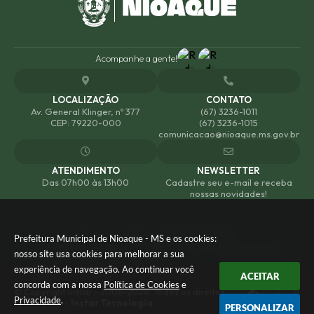
Acompanhe a gente!
LOCALIZAÇÃO
CONTATO
Av. General Klinger, nº 377
(67) 3236-1011
CEP: 79220-000
(67) 3236-1015
comunicacao@nioaque.ms.gov.br
ATENDIMENTO
NEWSLETTER
Das 07h00 às 13h00
Cadastre seu e-mail e receba
nossas novidades!
Versão do Sistema:
3.5.3 - 19/06/2026
Prefeitura Municipal de Nioaque - MS e os cookies:
Portal atualizado em:
07/08/2026 18:38
Dados Abertos
nosso site usa cookies para melhorar a sua
experiência de navegação. Ao continuar você
ACEITAR
concorda com a nossa
Política de Cookies
e
© Copyright Instar - 2006-2026. Todos os direitos
Privacidade
.
reservados -
Instar Tecnologia
PERSONALIZAR