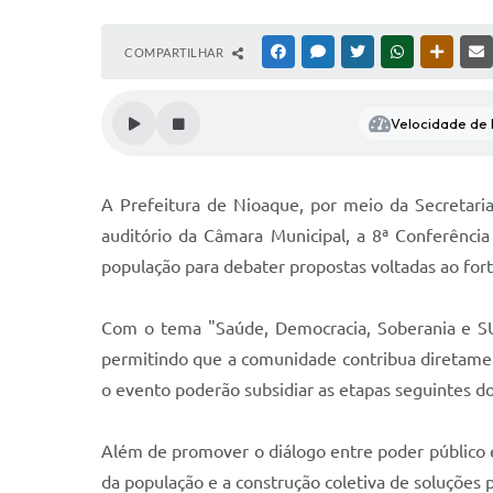
COMPARTILHAR
FACEBOOK
MESSENGER
TWITTER
WHATSAPP
OUTRAS
Velocidade de l
A Prefeitura de Nioaque, por meio da Secretaria 
auditório da Câmara Municipal, a 8ª Conferência
população para debater propostas voltadas ao for
Com o tema "Saúde, Democracia, Soberania e SUS:
permitindo que a comunidade contribua diretament
o evento poderão subsidiar as etapas seguintes do
Além de promover o diálogo entre poder público e 
da população e a construção coletiva de soluções p