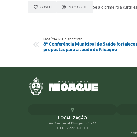
Seja o primeiro a curtir es
GOSTEI
NÃO GOSTEI
NOTÍCIA MAIS RECENTE
8ª Conferência Municipal de Saúde fortalece 
propostas para a saúde de Nioaque
LOCALIZAÇÃO
Av. General Klinger, nº 377
CEP: 79220-000
com