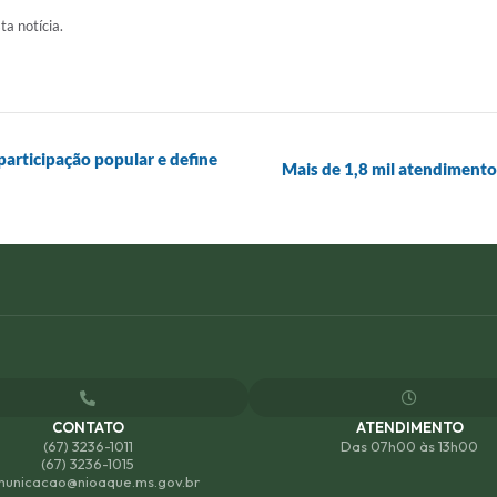
ta notícia.
participação popular e define
Mais de 1,8 mil atendimen
CONTATO
ATENDIMENTO
(67) 3236-1011
Das 07h00 às 13h00
(67) 3236-1015
unicacao@nioaque.ms.gov.br