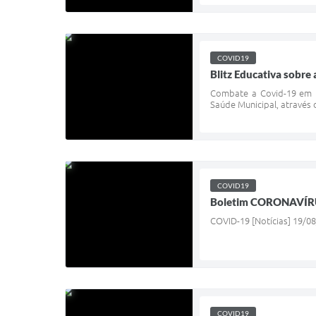
COVID19
Blitz Educativa sobre
Combate a Covid-19 em Ni
Saúde Municipal, através d
COVID19
Boletim CORONAVÍRU
COVID-19 [Notícias] 19/08
COVID19