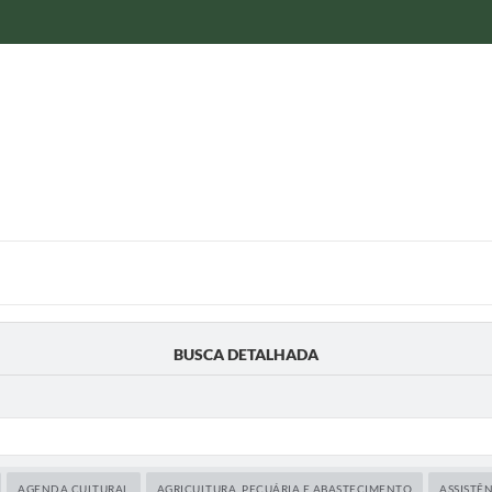
BUSCA DETALHADA
AGENDA CULTURAL
AGRICULTURA, PECUÁRIA E ABASTECIMENTO
ASSISTÊN