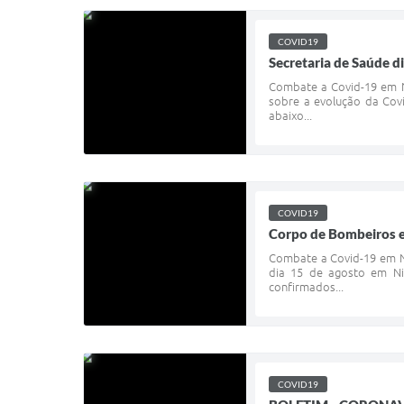
COVID19
Secretaria de Saúde di
Combate a Covid-19 em N
sobre a evolução da Covi
abaixo...
COVID19
Corpo de Bombeiros e
Combate a Covid-19 em Ni
dia 15 de agosto em Nio
confirmados...
COVID19