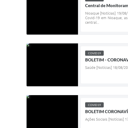
Central de Monitoram
Nioaque [Notícias] 19/08
Covid-19 em Nioaque, as
central...
COVID19
BOLETIM - CORONAV
Saúde [Notícias] 18/08/2
COVID19
BOLETIM CORONAVÍR
Ações Sociais [Notícias] 