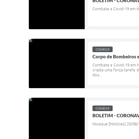
BOLETIM - CORONAV
Combate a Covid-19 em Ni
COVID19
Corpo de Bombeiros e
Combate a Covid-19 em Ni
criada uma força-tarefa
dos...
COVID19
BOLETIM - CORONAV
Nioaque [Notícias] 20/08/