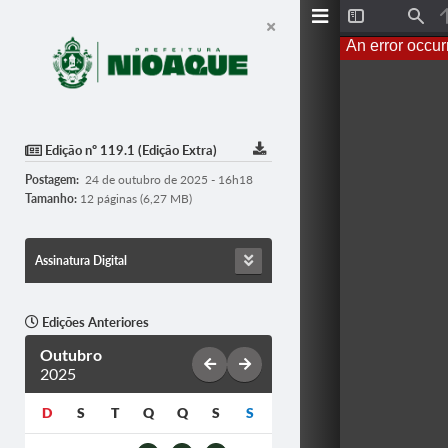
T
F
o
i
An error occur
g
n
g
d
l
e
S
i
d
Edição nº 119.1 (Edição Extra)
e
b
Postagem:
24 de outubro de 2025 - 16h18
a
r
Tamanho:
12 páginas (6,27 MB)
Assinatura Digital
Edições Anteriores
Outubro
2025
D
S
T
Q
Q
S
S