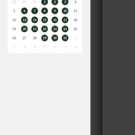
28
29
30
1
2
3
4
5
6
7
8
9
10
11
12
13
14
15
16
17
18
19
20
21
22
23
24
25
26
27
28
29
30
31
1
2
3
4
5
6
7
8