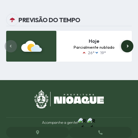
Quarta-feira
05/08/2026
08:00
PREVISÃO DO TEMPO
Edição nº
295
Terça-feira
Hoje
04/08/2026
08:00
Parcialmente nublado
26°
19°
Acompanhe a gente!