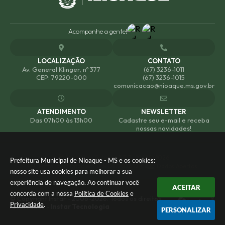
Acompanhe a gente!
LOCALIZAÇÃO
CONTATO
Av. General Klinger, nº 377
(67) 3236-1011
CEP: 79220-000
(67) 3236-1015
comunicacao@nioaque.ms.gov.br
ATENDIMENTO
NEWSLETTER
Das 07h00 às 13h00
Cadastre seu e-mail e receba
nossas novidades!
Versão do Sistema:
3.5.3 - 19/06/2026
Prefeitura Municipal de Nioaque - MS e os cookies:
Portal atualizado em:
06/08/2026 12:48
Dados Abertos
nosso site usa cookies para melhorar a sua
experiência de navegação. Ao continuar você
ACEITAR
concorda com a nossa
Política de Cookies
e
© Copyright Instar - 2006-2026. Todos os direitos
Privacidade
.
reservados -
Instar Tecnologia
PERSONALIZAR