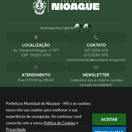
Acompanhe a gente!
LOCALIZAÇÃO
CONTATO
Av. General Klinger, nº 377
(67) 3236-1011
CEP: 79220-000
(67) 3236-1015
comunicacao@nioaque.ms.gov.br
ATENDIMENTO
NEWSLETTER
Das 07h00 às 13h00
Cadastre seu e-mail e receba
nossas novidades!
Versão do Sistema:
3.5.3 - 19/06/2026
Prefeitura Municipal de Nioaque - MS e os cookies:
Portal atualizado em:
07/08/2026 18:38
Dados Abertos
nosso site usa cookies para melhorar a sua
experiência de navegação. Ao continuar você
ACEITAR
concorda com a nossa
Política de Cookies
e
© Copyright Instar - 2006-2026. Todos os direitos
Privacidade
.
reservados -
Instar Tecnologia