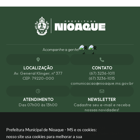
Acompanhe a gente!
LOCALIZAÇÃO
CONTATO
Av. General Klinger, nº 377
(67) 3236-1011
CEP: 79220-000
(67) 3236-1015
comunicacao@nioaque.ms.gov.br
ATENDIMENTO
NEWSLETTER
Das 07h00 às 13h00
Cadastre seu e-mail e receba
nossas novidades!
Versão do Sistema:
3.5.3 - 19/06/2026
Prefeitura Municipal de Nioaque - MS e os cookies:
Portal atualizado em:
07/08/2026 10:50
Dados Abertos
nosso site usa cookies para melhorar a sua