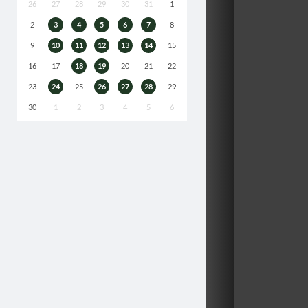
26
27
28
29
30
31
1
2
3
4
5
6
7
8
9
10
11
12
13
14
15
16
17
18
19
20
21
22
23
24
25
26
27
28
29
30
1
2
3
4
5
6