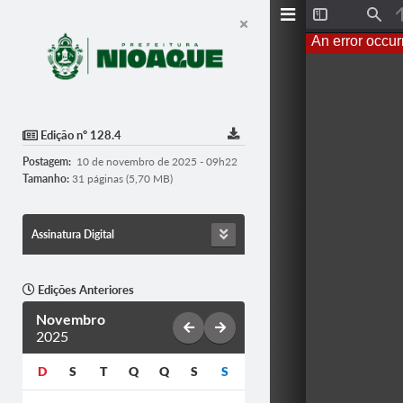
T
F
o
i
An error occur
g
n
g
d
l
e
S
i
d
Edição nº 128.4
e
b
Postagem:
10 de novembro de 2025 - 09h22
a
r
Tamanho:
31 páginas (5,70 MB)
Assinatura Digital
Edições Anteriores
Novembro
2025
D
S
T
Q
Q
S
S