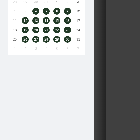
28
29
30
31
1
2
3
4
5
6
7
8
9
10
11
12
13
14
15
16
17
18
19
20
21
22
23
24
25
26
27
28
29
30
31
1
2
3
4
5
6
7