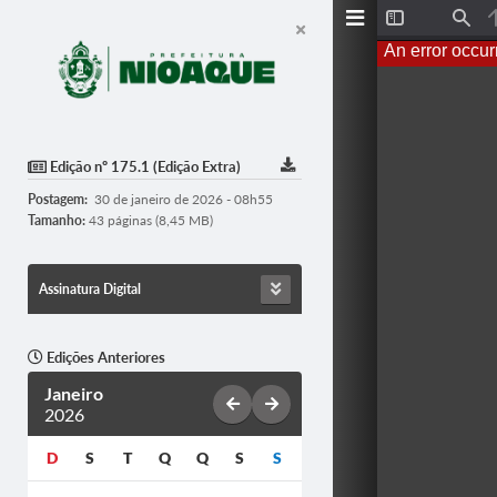
T
F
o
i
An error occur
g
n
g
d
l
e
S
i
d
Edição nº 175.1 (Edição Extra)
e
b
Postagem:
30 de janeiro de 2026 - 08h55
a
r
Tamanho:
43 páginas (8,45 MB)
Assinatura Digital
Edições Anteriores
Janeiro
2026
D
S
T
Q
Q
S
S