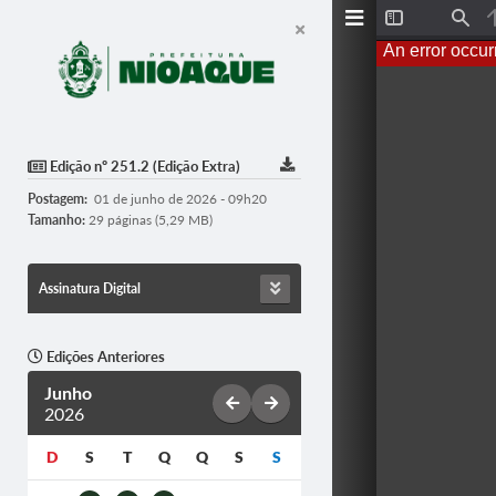
T
F
o
i
An error occur
g
n
g
d
l
e
S
i
d
Edição nº 251.2 (Edição Extra)
e
b
Postagem:
01 de junho de 2026 - 09h20
a
r
Tamanho:
29 páginas (5,29 MB)
Assinatura Digital
Edições Anteriores
Junho
2026
D
S
T
Q
Q
S
S