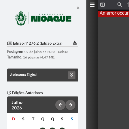
T
F
o
i
An error occur
g
n
g
d
l
e
S
i
d
Edição nº 276.2 (Edição Extra)
e
b
Postagem:
07 de julho de 2026 - 08h46
a
r
Tamanho:
16 páginas (4,47 MB)
Assinatura Digital
Edições Anteriores
Julho
2026
D
S
T
Q
Q
S
S