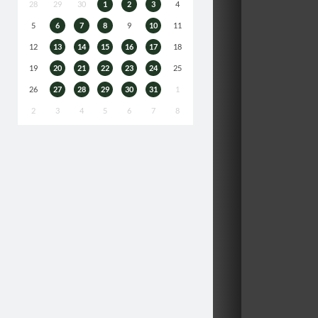
28
29
30
1
2
3
4
5
6
7
8
9
10
11
12
13
14
15
16
17
18
19
20
21
22
23
24
25
26
27
28
29
30
31
1
2
3
4
5
6
7
8