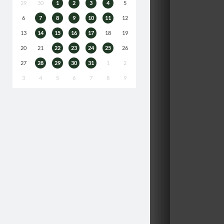
29
30
1
2
3
4
5
6
7
8
9
10
11
12
13
14
15
16
17
18
19
20
21
22
23
24
25
26
27
28
29
30
31
1
2
3
4
5
6
7
8
9