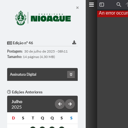
T
F
o
i
An error occur
g
n
g
d
l
e
S
i
d
Edição nº 46
e
b
Postagem:
30 de julho de 2025 - 08h11
a
r
Tamanho:
14 páginas (4,30 MB)
Assinatura Digital
Edições Anteriores
Julho
2025
D
S
T
Q
Q
S
S