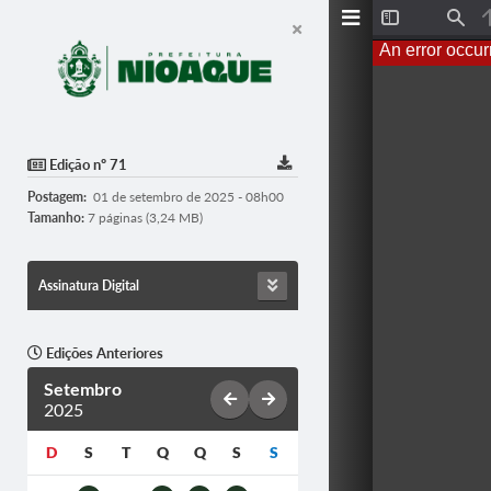
T
F
o
i
An error occur
g
n
g
d
l
e
S
i
d
Edição nº 71
e
b
Postagem:
01 de setembro de 2025 - 08h00
a
r
Tamanho:
7 páginas (3,24 MB)
Assinatura Digital
Edições Anteriores
Setembro
2025
D
S
T
Q
Q
S
S