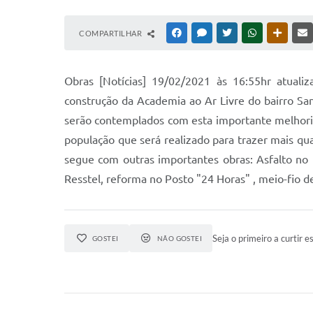
COMPARTILHAR
FACEBOOK
MESSENGER
TWITTER
WHATSAPP
OUTRAS
Obras [Notícias] 19/02/2021 às 16:55hr atual
construção da Academia ao Ar Livre do bairro Sa
serão contemplados com esta importante melhoria
população que será realizado para trazer mais qu
segue com outras importantes obras: Asfalto no 
Resstel, reforma no Posto "24 Horas" , meio-fio d
Seja o primeiro a curtir es
GOSTEI
NÃO GOSTEI