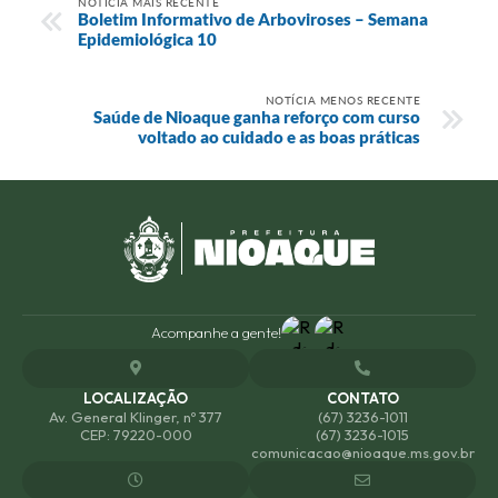
NOTÍCIA MAIS RECENTE
Boletim Informativo de Arboviroses – Semana
Epidemiológica 10
NOTÍCIA MENOS RECENTE
Saúde de Nioaque ganha reforço com curso
voltado ao cuidado e as boas práticas
Acompanhe a gente!
LOCALIZAÇÃO
CONTATO
Av. General Klinger, nº 377
(67) 3236-1011
CEP: 79220-000
(67) 3236-1015
comunicacao@nioaque.ms.gov.br