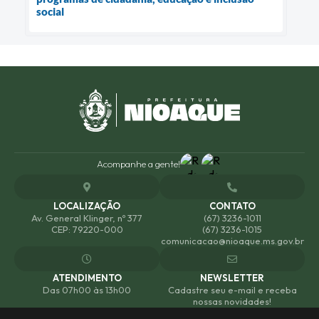
social
Acompanhe a gente!
LOCALIZAÇÃO
CONTATO
Av. General Klinger, nº 377
(67) 3236-1011
CEP: 79220-000
(67) 3236-1015
comunicacao@nioaque.ms.gov.br
ATENDIMENTO
NEWSLETTER
Das 07h00 às 13h00
Cadastre seu e-mail e receba
nossas novidades!