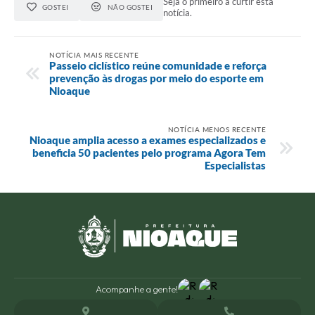
Seja o primeiro a curtir esta
GOSTEI
NÃO GOSTEI
notícia.
NOTÍCIA MAIS RECENTE
Passeio ciclístico reúne comunidade e reforça
prevenção às drogas por meio do esporte em
Nioaque
NOTÍCIA MENOS RECENTE
Nioaque amplia acesso a exames especializados e
beneficia 50 pacientes pelo programa Agora Tem
Especialistas
Acompanhe a gente!