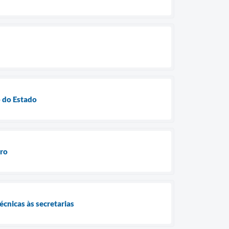
o do Estado
uro
cnicas às secretarias