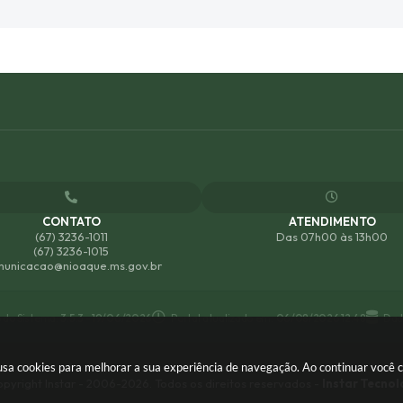
CONTATO
ATENDIMENTO
(67) 3236-1011
Das 07h00 às 13h00
(67) 3236-1015
unicacao@nioaque.ms.gov.br
 do Sistema:
3.5.3 - 19/06/2026
Portal atualizado em:
06/08/2026 12:48
Dad
e usa cookies para melhorar a sua experiência de navegação. Ao continuar você
pyright Instar - 2006-2026. Todos os direitos reservados -
Instar Tecnol