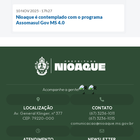
10 NOV 2025 - 17h27
Nioaque é contemplado com o programa
Assomasul Gov MS 4.0
Acompanhe a gente!
LOCALIZAÇÃO
CONTATO
Av. General Klinger, nº 377
(67) 3236-1011
CEP: 79220-000
(67) 3236-1015
comunicacao@nioaque.ms.gov.br
ATENDIMENTO
NEWSLETTER