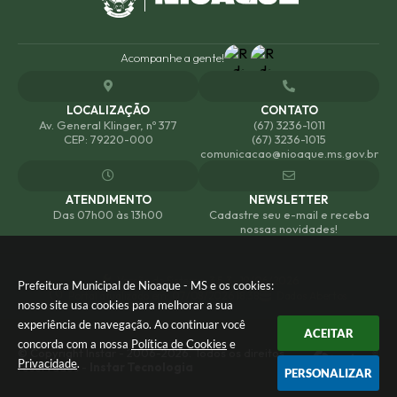
Acompanhe a gente!
LOCALIZAÇÃO
CONTATO
Av. General Klinger, nº 377
(67) 3236-1011
CEP: 79220-000
(67) 3236-1015
comunicacao@nioaque.ms.gov.br
ATENDIMENTO
NEWSLETTER
Das 07h00 às 13h00
Cadastre seu e-mail e receba
nossas novidades!
Versão do Sistema:
3.5.3 - 19/06/2026
Prefeitura Municipal de Nioaque - MS e os cookies:
Portal atualizado em:
07/08/2026 18:38
Dados Abertos
nosso site usa cookies para melhorar a sua
experiência de navegação. Ao continuar você
ACEITAR
concorda com a nossa
Política de Cookies
e
© Copyright Instar - 2006-2026. Todos os direitos
Privacidade
.
reservados -
Instar Tecnologia
PERSONALIZAR