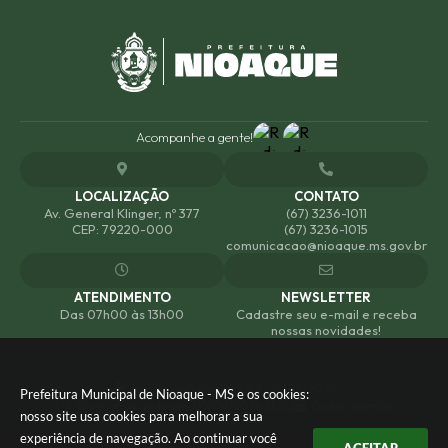
Acompanhe a gente!
LOCALIZAÇÃO
CONTATO
Av. General Klinger, nº 377
(67) 3236-1011
CEP: 79220-000
(67) 3236-1015
comunicacao@nioaque.ms.gov.br
ATENDIMENTO
NEWSLETTER
Das 07h00 às 13h00
Cadastre seu e-mail e receba
nossas novidades!
Versão do Sistema:
3.5.3 - 19/06/2026
Prefeitura Municipal de Nioaque - MS e os cookies:
Portal atualizado em:
05/08/2026 18:20
Dados Abertos
nosso site usa cookies para melhorar a sua
experiência de navegação. Ao continuar você