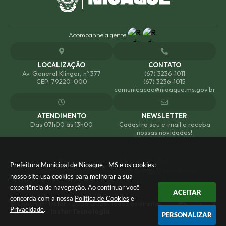
Acompanhe a gente!
LOCALIZAÇÃO
CONTATO
Av. General Klinger, nº 377
(67) 3236-1011
CEP: 79220-000
(67) 3236-1015
comunicacao@nioaque.ms.gov.br
ATENDIMENTO
NEWSLETTER
Das 07h00 às 13h00
Cadastre seu e-mail e receba
nossas novidades!
Versão do Sistema:
3.5.3 - 19/06/2026
Prefeitura Municipal de Nioaque - MS e os cookies:
Portal atualizado em:
06/08/2026 12:48
Dados Abertos
nosso site usa cookies para melhorar a sua
experiência de navegação. Ao continuar você
ACEITAR
concorda com a nossa
Política de Cookies
e
© Copyright Instar - 2006-2026. Todos os direitos
Privacidade
.
reservados -
Instar Tecnologia
PERSONALIZAR