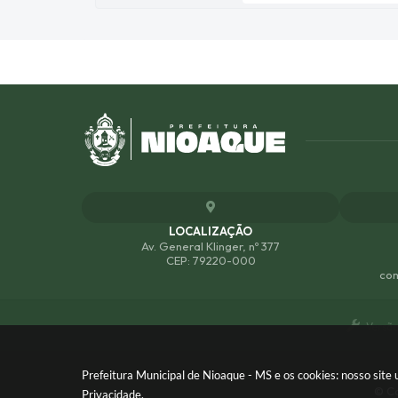
LOCALIZAÇÃO
Av. General Klinger, nº 377
CEP: 79220-000
com
Versão
Prefeitura Municipal de Nioaque - MS e os cookies: nosso sit
© Co
Privacidade
.