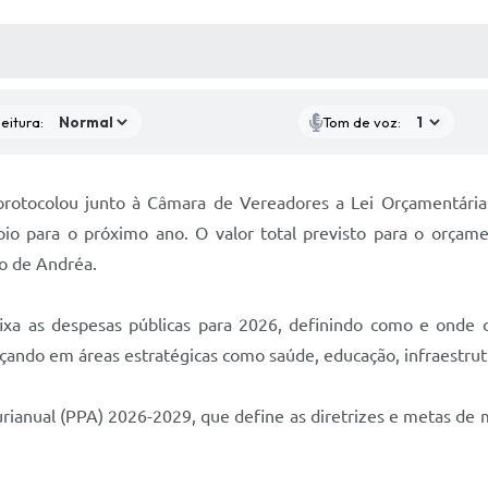
 MÍDIAS
RECEBA NOTÍCIAS
eitura:
Tom de voz:
e protocolou junto à Câmara de Vereadores a Lei Orçamentá
pio para o próximo ano. O valor total previsto para o orçame
o de Andréa.
fixa as despesas públicas para 2026, definindo como e onde o
nçando em áreas estratégicas como saúde, educação, infraestrut
ianual (PPA) 2026-2029, que define as diretrizes e metas de 