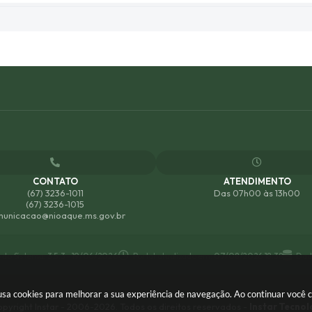
CONTATO
ATENDIMENTO
(67) 3236-1011
Das 07h00 às 13h00
(67) 3236-1015
unicacao@nioaque.ms.gov.br
 do Sistema:
3.5.3 - 19/06/2026
Portal atualizado em:
07/08/2026 18:38
Dad
e usa cookies para melhorar a sua experiência de navegação. Ao continuar você
pyright Instar - 2006-2026. Todos os direitos reservados -
Instar Tecnol