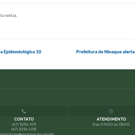
ta notícia.
a Epidemiológica 10
Prefeitura de Nioaque alert
CONTATO
ATENDIMENTO
(67) 3236-1011
Das 07h00 às 13h00
(67) 3236-1015
unicacao@nioaque.ms.gov.br