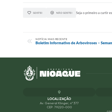
Seja o primeiro a curtir es
GOSTEI
NÃO GOSTEI
NOTÍCIA MAIS RECENTE
Boletim Informativo de Arboviroses – Seman
LOCALIZAÇÃO
Av. General Klinger, nº 377
CEP: 79220-000
com