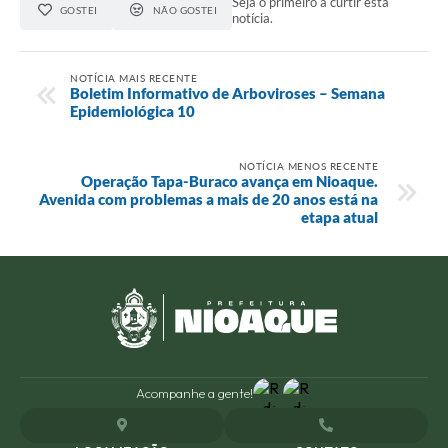
Seja o primeiro a curtir esta
GOSTEI
NÃO GOSTEI
notícia.
NOTÍCIA MAIS RECENTE
Boletim Informativo de Arboviroses – Semana
Epidemiológica 10
NOTÍCIA MENOS RECENTE
Operação Tapa-Buraco avança em Nioaque.
Avenida com problemas a mais de 20 anos está na
etapa atual
Acompanhe a gente!