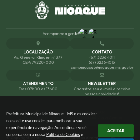
Acompanhe a gente!
LOCALIZAÇÃO
CONTATO
Av. General Klinger, nº 377
(67) 3236-1011
CEP: 79220-000
(67) 3236-1015
comunicacao@nioaque.ms.gov.br
ATENDIMENTO
NEWSLETTER
Das 07h00 às 13h00
Cadastre seu e-mail e receba
nossas novidades!
Versão do Sistema:
3.5.3 - 19/06/2026
Prefeitura Municipal de Nioaque - MS e os cookies:
Portal atualizado em:
07/08/2026 18:38
Dados Abertos
nosso site usa cookies para melhorar a sua
experiência de navegação. Ao continuar você
ACEITAR
concorda com a nossa
Política de Cookies
e
© Copyright Instar - 2006-2026. Todos os direitos