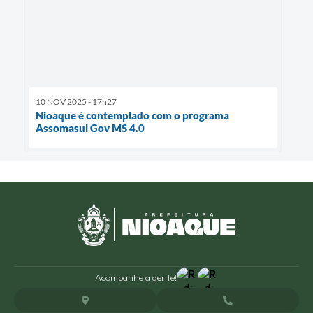
10 NOV 2025 - 17h27
Nioaque é contemplado com o programa
Assomasul Gov MS 4.0
Acompanhe a gente!