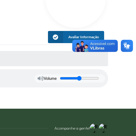
Avaliar Informação
Volume
Acompanhe a gente!