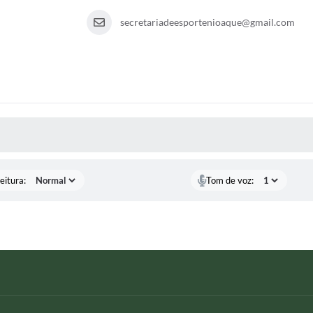
secretariadeesportenioaque@gmail.com
 MÍDIAS
eitura:
Tom de voz: